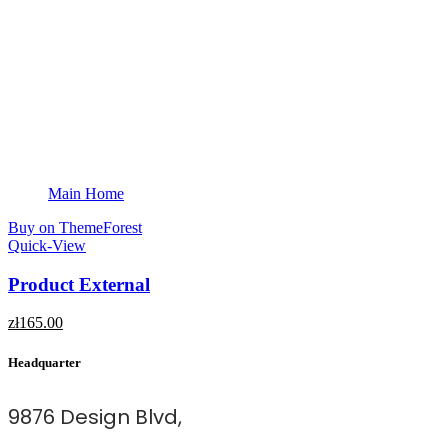
Main Home
Buy on ThemeForest
Quick-View
Product External
zł
165.00
Headquarter
9876 Design Blvd,