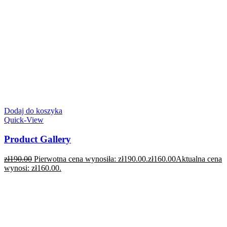
Dodaj do koszyka
Quick-View
Product Gallery
zł
190.00
Pierwotna cena wynosiła: zł190.00.
zł
160.00
Aktualna cena
wynosi: zł160.00.