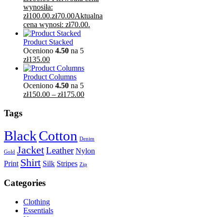
wynosiła:
zł100.00.
zł
70.00
Aktualna
cena wynosi: zł70.00.
Product Stacked
Oceniono
4.50
na 5
zł
135.00
Product Columns
Oceniono
4.50
na 5
zł
150.00
–
zł
175.00
Tags
Black
Cotton
Denim
Jacket
Leather
Nylon
Gold
Shirt
Print
Silk
Stripes
Zip
Categories
Clothing
Essentials