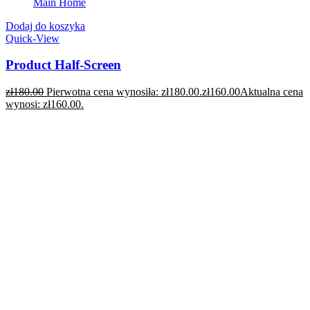
Main Home
Dodaj do koszyka
Quick-View
Product Half-Screen
zł
180.00
Pierwotna cena wynosiła: zł180.00.
zł
160.00
Aktualna cena
wynosi: zł160.00.