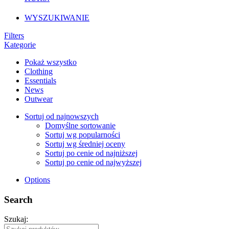
WYSZUKIWANIE
Filters
Kategorie
Pokaż wszystko
Clothing
Essentials
News
Outwear
Sortuj od najnowszych
Domyślne sortowanie
Sortuj wg popularności
Sortuj wg średniej oceny
Sortuj po cenie od najniższej
Sortuj po cenie od najwyższej
Options
Search
Szukaj: