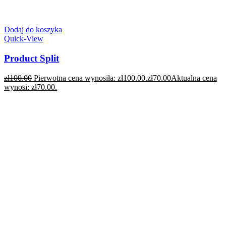
Dodaj do koszyka
Quick-View
Product Split
zł
100.00
Pierwotna cena wynosiła: zł100.00.
zł
70.00
Aktualna cena
wynosi: zł70.00.