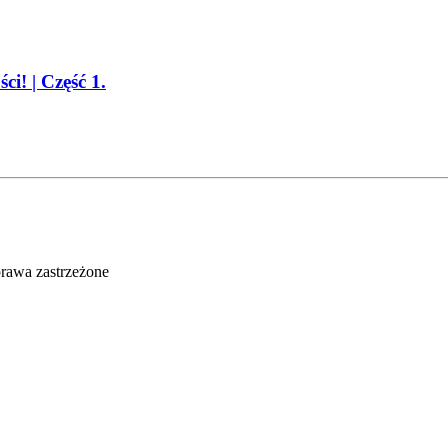
i! | Część 1.
rawa zastrzeżone