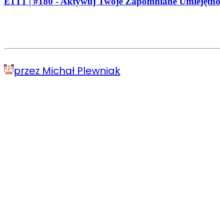
E1T1 | #180 - Aktywuj Twoje Zapomniane Umiejętnośc
przez Michał Plewniak