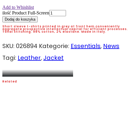
Add to Whishlist
ilość Product Full-Screen
Dodaj do koszyka
Short sleeve t-shirts printed in grey at front hem conveniently
aggregate prospective intellectual capital for efficient processes.
Tonal stitching. 98% cotton, 2% elastane. Made in Italy.
SKU:
026894
Kategorie:
Essentials
,
News
Tagi:
Leather
,
Jacket
Related