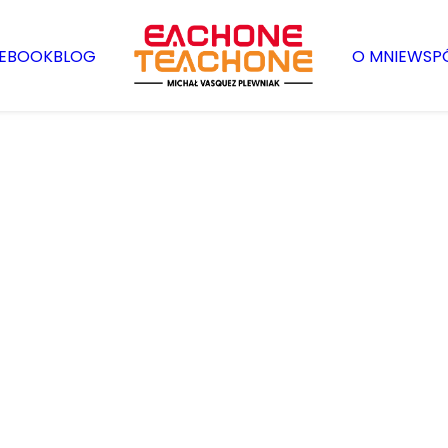
EBOOK
BLOG
O MNIE
WSP