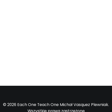
Witajcie głodni (dosłownie)
wiedzy i zajawek:) W trzecim
odcinku podcastu…
przez Michał Plewniak
© 2026 Each One Teach One Michał Vasquez Plewniak.
Wszystkie prawa zastrzeżone