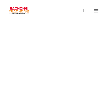
E1T1 | #003 - Zdrowie
prosto z zielonych
koktajli.