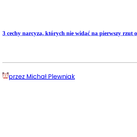
3 cechy narcyza, których nie widać na pierwszy rzu
przez Michał Plewniak