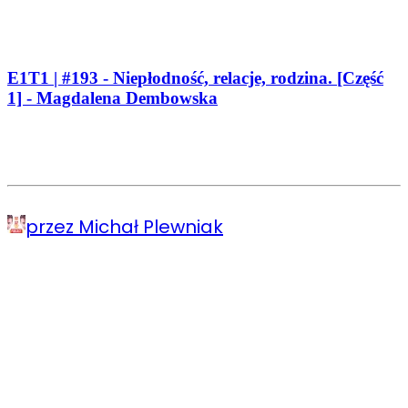
E1T1 | #193 - Niepłodność, relacje, rodzina. [Część
1] - Magdalena Dembowska
przez Michał Plewniak