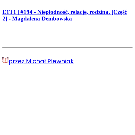
E1T1 | #194 - Niepłodność, relacje, rodzina. [Część
2] - Magdalena Dembowska
przez Michał Plewniak