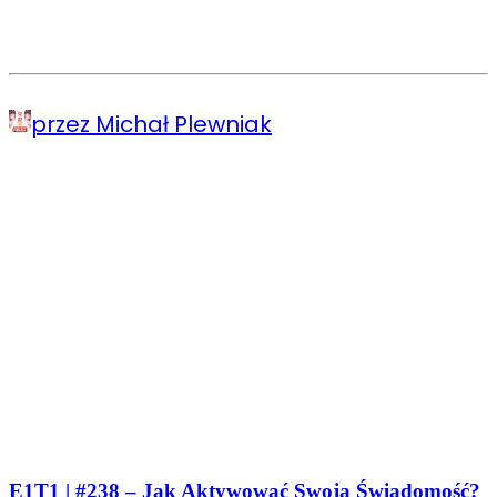
przez Michał Plewniak
E1T1 | #238 – Jak Aktywować Swoją Świadomość?