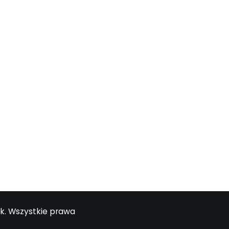
my swojego umysłu.
wiajmy.tv) poznałem się kilka lat temu…
k. Wszystkie prawa