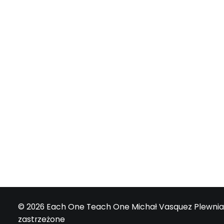
E1T1 | #054 - Zresetuj progra
Z Aleksem Berdowiczem (www.porozma
przez Michał Plewniak
© 2026 Each One Teach One Michał Vasquez Plewnia
zastrzeżone