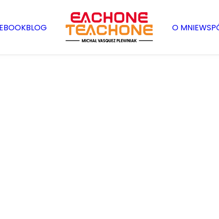
EBOOK
BLOG
O MNIE
WSP