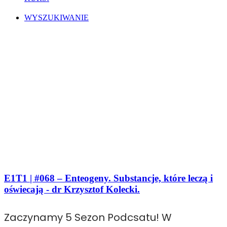
WYSZUKIWANIE
E1T1 | #068 – Enteogeny. Substancje, które leczą i
oświecają - dr Krzysztof Kolecki.
Zaczynamy 5 Sezon Podcsatu! W