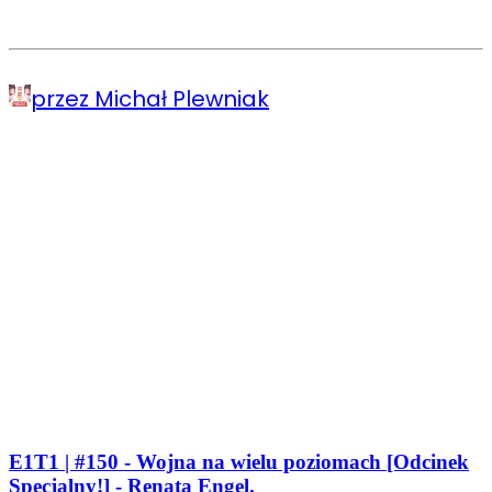
przez Michał Plewniak
E1T1 | #150 - Wojna na wielu poziomach [Odcinek
Specjalny!] - Renata Engel.