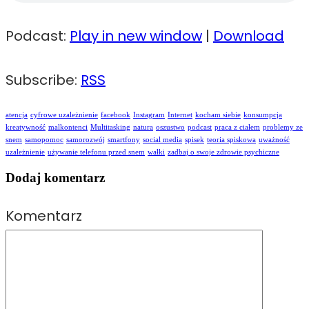
Podcast:
Play in new window
|
Download
Subscribe:
RSS
atencja
cyfrowe uzależnienie
facebook
Instagram
Internet
kocham siebie
konsumpcja
kreatywność
malkontenci
Multitasking
natura
oszustwo
podcast
praca z ciałem
problemy ze
snem
samopomoc
samorozwój
smartfony
social media
spisek
teoria spiskowa
uważność
uzależnienie
używanie telefonu przed snem
wałki
zadbaj o swoje zdrowie psychiczne
Dodaj komentarz
Komentarz