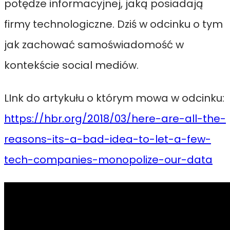
potędze informacyjnej, jaką posiadają
firmy technologiczne. Dziś w odcinku o tym
jak zachować samoświadomość w
kontekście social mediów.
LInk do artykułu o którym mowa w odcinku:
https://hbr.org/2018/03/here-are-all-the-
reasons-its-a-bad-idea-to-let-a-few-
tech-companies-monopolize-our-data