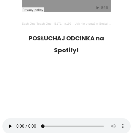
Each One Teach One
·
E1T1 | #196 – Jak nie utonąć w Social Mediach?
POSŁUCHAJ ODCINKA na
Spotify!