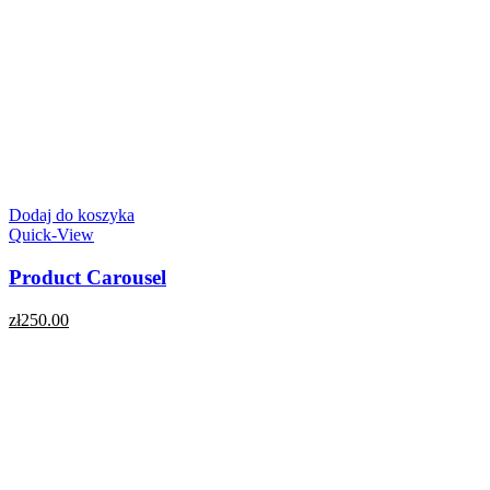
Dodaj do koszyka
Quick-View
Product Carousel
zł
250.00