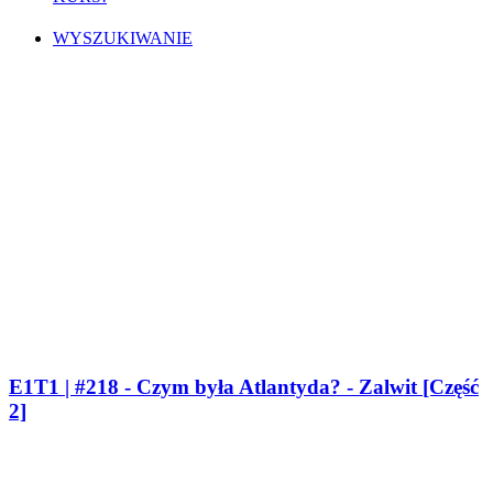
WYSZUKIWANIE
E1T1 | #218 - Czym była Atlantyda? - Zalwit [Część
2]