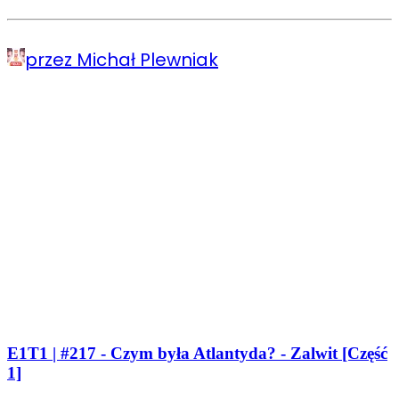
przez Michał Plewniak
E1T1 | #217 - Czym była Atlantyda? - Zalwit [Część
1]