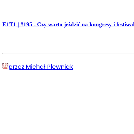
E1T1 | #195 - Czy warto jeździć na kongresy i festiw
przez Michał Plewniak