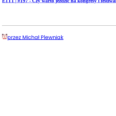
E1T1 | #197 - Czy warto jeździć na kongresy i festiw
przez Michał Plewniak