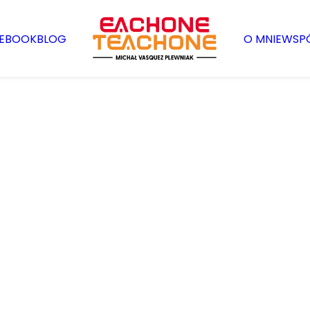
EBOOK
BLOG
O MNIE
WSP