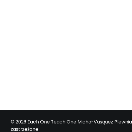
E1T1 | #109 - Gdzie się podzia
Często łapiemy się na tym, że nasza 
przez Michał Plewniak
© 2026 Each One Teach One Michał Vasquez Plewnia
zastrzeżone