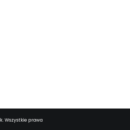
ła Twoja uważność?
uważność jest nie tam gdzie byśmy chcieli…
k. Wszystkie prawa