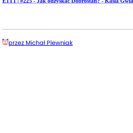
E1T1 | #225 - Jak odzyskać Dobrostan? - Kasia Gwia
przez Michał Plewniak