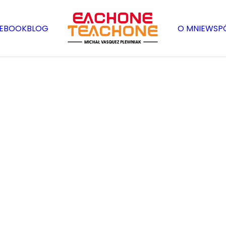
EBOOK
BLOG
O MNIE
WSP