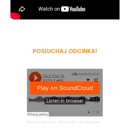
POSŁUCHAJ ODCINKA!
Each One Teach One
·
E1T1 | #157 – Jak Tworzyć Nową Wersję Relacji Intymnych?