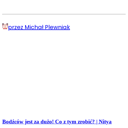
przez Michał Plewniak
Bodźców jest za dużo! Co z tym zrobić? | Nitya