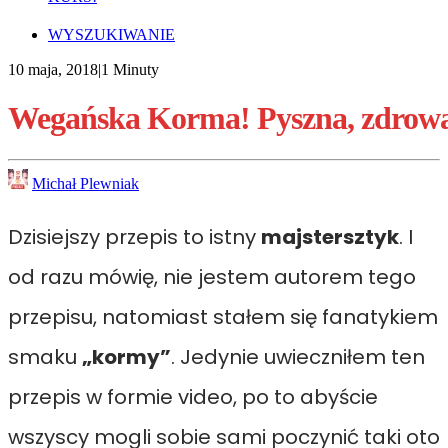
WYSZUKIWANIE
10 maja, 2018
|
1 Minuty
Wegańska
Korma!
Pyszna,
zdrowa
Michał Plewniak
Dzisiejszy przepis to istny
majstersztyk
. I
od razu mówię, nie jestem autorem tego
przepisu, natomiast stałem się fanatykiem
smaku
„kormy”
. Jedynie uwieczniłem ten
przepis w formie video, po to abyście
wszyscy mogli sobie sami poczynić taki oto