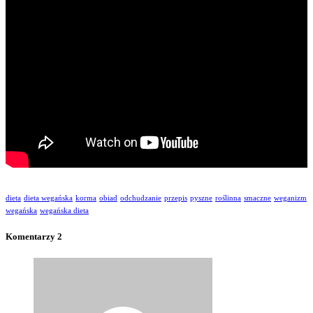
dieta
dieta wegańska
korma
obiad
odchudzanie
przepis
pyszne
roślinna
smaczne
weganizm
wegańska
wegańska dieta
Komentarzy 2