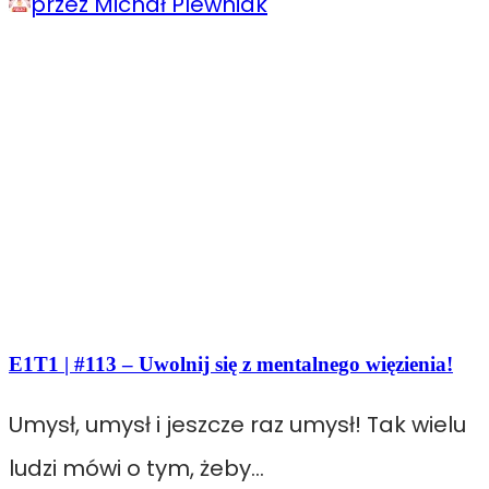
przez Michał Plewniak
E1T1 | #113 – Uwolnij się z mentalnego więzienia!
Umysł, umysł i jeszcze raz umysł! Tak wielu
ludzi mówi o tym, żeby…