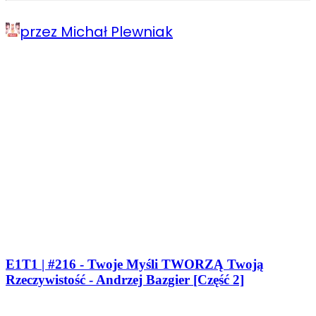
przez Michał Plewniak
E1T1 | #216 - Twoje Myśli TWORZĄ Twoją
Rzeczywistość - Andrzej Bazgier [Część 2]