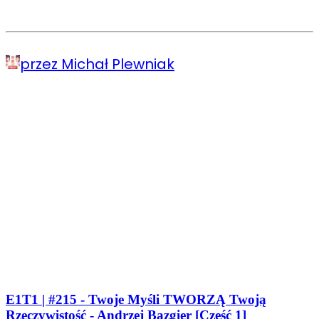
przez Michał Plewniak
E1T1 | #215 - Twoje Myśli TWORZĄ Twoją
Rzeczywistość - Andrzej Bazgier [Część 1]