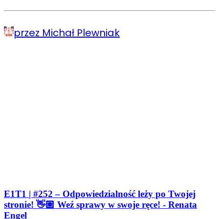
przez Michał Plewniak
E1T1 | #252 – Odpowiedzialność leży po Twojej
stronie! 👋🏼 Weź sprawy w swoje ręce! - Renata
Engel