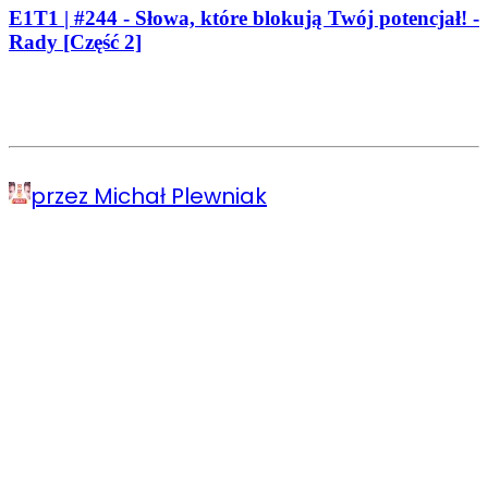
E1T1 | #244 - Słowa, które blokują Twój potencjał! -
Rady [Część 2]
przez Michał Plewniak