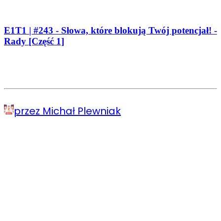
E1T1 | #243 - Słowa, które blokują Twój potencjał! -
Rady [Część 1]
przez Michał Plewniak